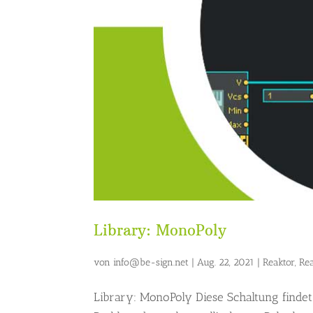
Library: MonoPoly
von
info@be-sign.net
|
Aug. 22, 2021
|
Reaktor
,
Re
Library: MonoPoly Diese Schaltung findet 