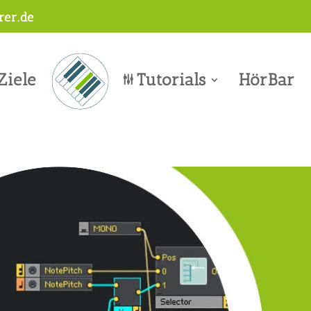
er.de
Ziele
Tutorials
HörBar