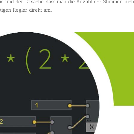
ie und der Tatsache, dass man die Anzahl der Stimmen nich
igen Regler direkt am...