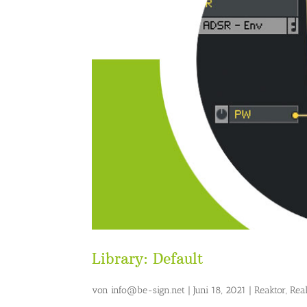
Library: Default
von
info@be-sign.net
|
Juni 18, 2021
|
Reaktor
,
Rea