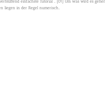
verblüffend einfachste Tutorial … [01] Um was wird es gehe
 liegen in der Regel numerisch...