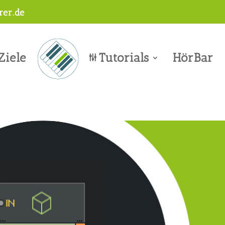
er.de
Ziele
Tutorials
HörBar