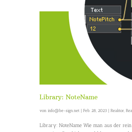
Library: NoteName
von
info@be-sign.net
|
Feb. 28, 2023
|
Reaktor
,
Rea
Library: NoteName Wie man aus der rei