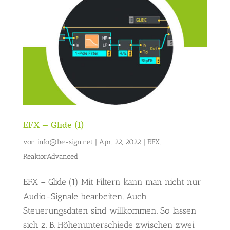
EFX – Glide (1)
von
info@be-sign.net
|
Apr. 22, 2022
|
EFX
,
ReaktorAdvanced
EFX – Glide (1) Mit Filtern kann man nicht nur
Audio-Signale bearbeiten. Auch
Steuerungsdaten sind willkommen. So lassen
sich z. B. Höhenunterschiede zwischen zwei