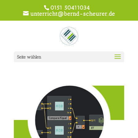
0151 50411034
unterricht@bernd-scheurer.de
Seite wählen