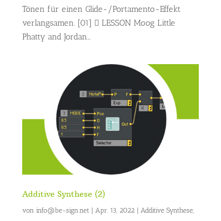
Tönen für einen Glide-/Portamento-Effekt
verlangsamen. [01]  LESSON Moog Little
Phatty and Jordan...
Additive Synthese (2)
von
info@be-sign.net
|
Apr. 13, 2022
|
Additive Synthese
,