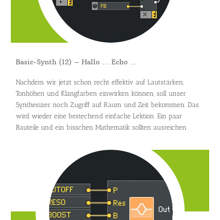
Basic-Synth (12) – Hallo … Echo …
Nachdem wir jetzt schon recht effektiv auf Lautstärken,
Tonhöhen und Klangfarben einwirken können, soll unser
Synthesizer noch Zugriff auf Raum und Zeit bekommen. Das
wird wieder eine bestechend einfache Lektion. Ein paar
Bauteile und ein bisschen Mathematik sollten ausreichen.