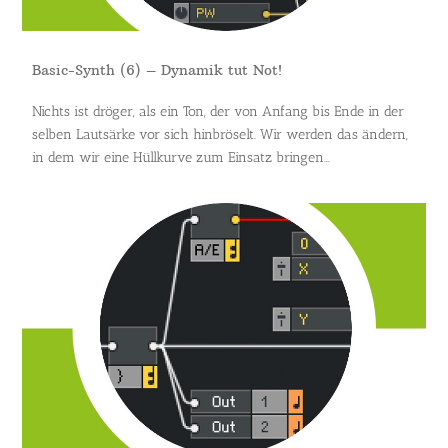
Basic-Synth (6) – Dynamik tut Not!
Nichts ist dröger, als ein Ton, der von Anfang bis Ende in der
selben Lautsärke vor sich hinbröselt. Wir werden das ändern,
in dem wir eine Hüllkurve zum Einsatz bringen...