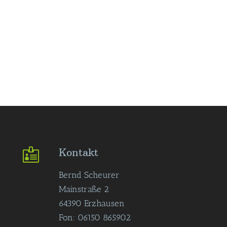
Kontakt

Bernd Scheurer
Mainstraße 2
64390 Erzhausen
Fon: 06150 865902