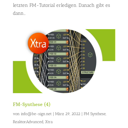
letzten FM-Tutorial erledigen. Danach gibt es
dann...
FM-Synthese (4)
von
info@be-sign.net
|
März 29, 2022
|
FM Synthese
,
ReaktorAdvanced
,
Xtra