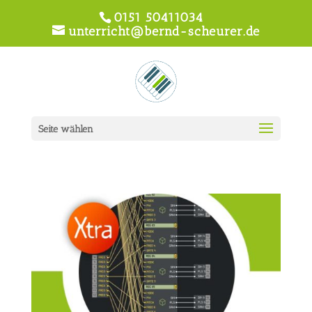
0151 50411034
unterricht@bernd-scheurer.de
Seite wählen