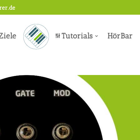
er.de
Ziele
Tutorials
HörBar