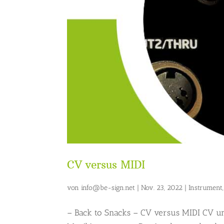
CV versus MIDI
von
info@be-sign.net
|
Nov. 23, 2022
|
Instrument
– Back to Snacks – CV versus MIDI CV u