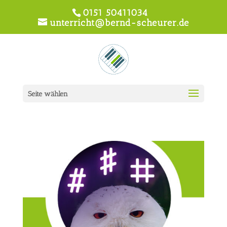
0151 50411034
unterricht@bernd-scheurer.de
Seite wählen