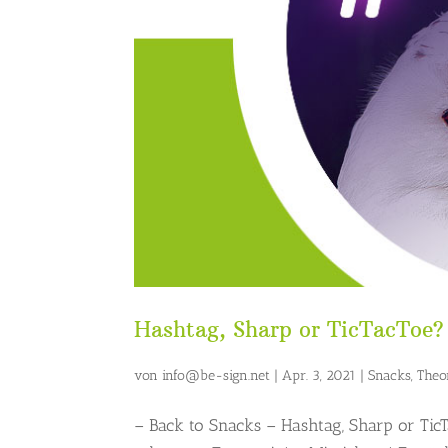
Hashtag, Sharp or TicTacToe?
von
info@be-sign.net
|
Apr. 3, 2021
|
Snacks
,
Theo
– Back to Snacks – Hashtag, Sharp or Tic