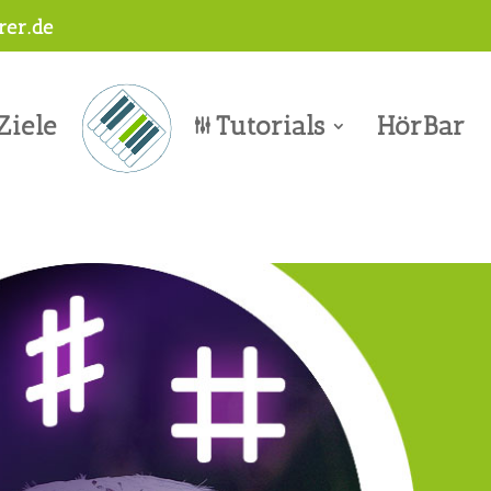
er.de
Ziele
Tutorials
HörBar