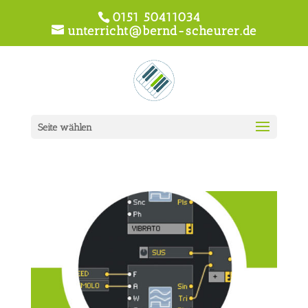
0151 50411034
unterricht@bernd-scheurer.de
Seite wählen