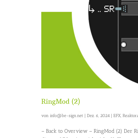
RingMod (2)
von
info@be-sign.net
|
Dez. 6, 2024
|
EFX
,
Reakto
– Back to Overview – RingMod (2) Der R