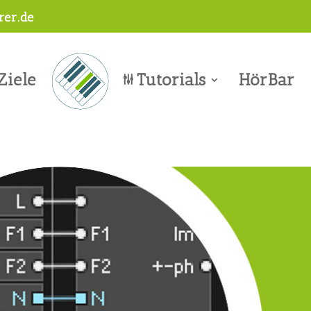
er.de
Ziele
Tutorials
HörBar