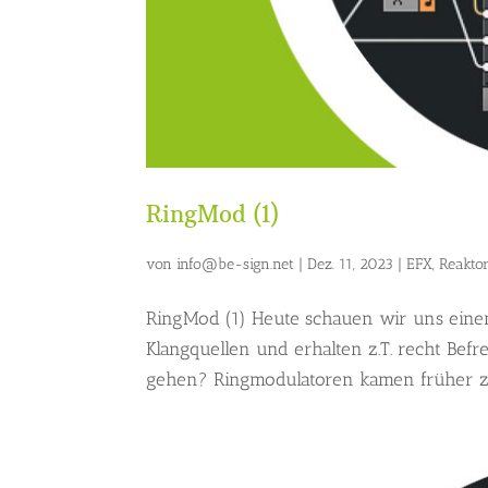
RingMod (1)
von
info@be-sign.net
|
Dez. 11, 2023
|
EFX
,
Reakto
RingMod (1) Heute schauen wir uns einen
Klangquellen und erhalten z.T. recht Befre
gehen? Ringmodulatoren kamen früher zum 