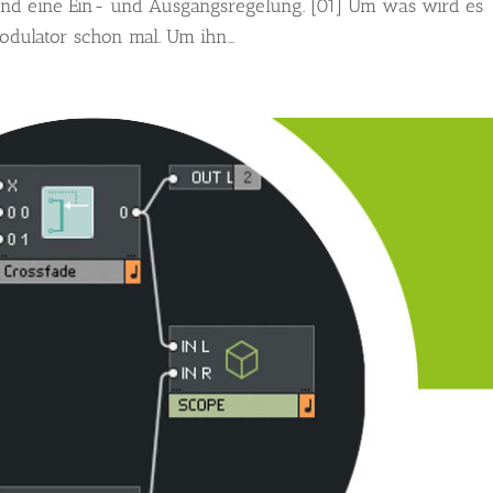
e und eine Ein- und Ausgangsregelung. [01] Um was wird es
odulator schon mal. Um ihn...