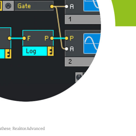
nthese
,
ReaktorAdvanced