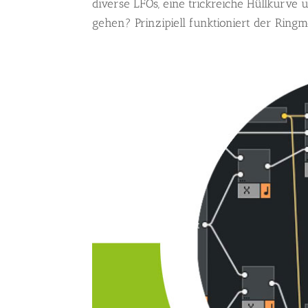
diverse LFOs, eine trickreiche Hüllkurv
gehen? Prinzipiell funktioniert der Ringm