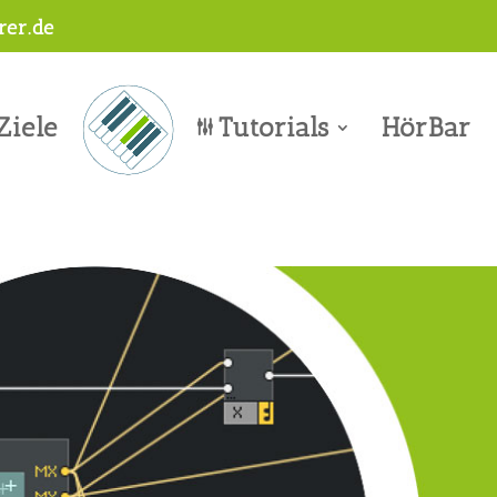
er.de
Ziele
Tutorials
HörBar