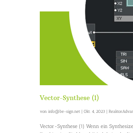
Vector-Synthese (1)
von
info@be-sign.net
|
Okt. 4, 2023
|
ReaktorAdva
Vector-Synthese (1) Wenn ein Synthesizer 