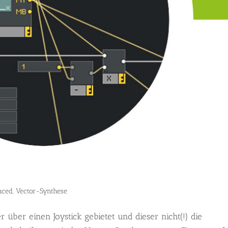
nced
,
Vector-Synthese
über einen Joystick gebietet und dieser nicht(!) die