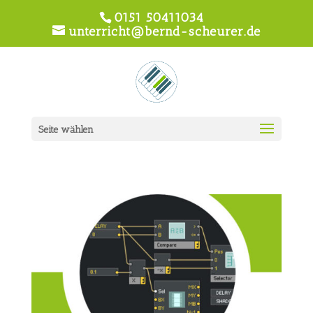
0151 50411034
unterricht@bernd-scheurer.de
Seite wählen