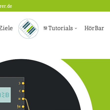
er.de
Ziele
Tutorials
HörBar