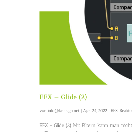
EFX – Glide (2)
von
info@be-sign.net
|
Apr. 24, 2022
|
EFX
,
Reakt
EFX – Glide (2) Mit Filtern kann man nic