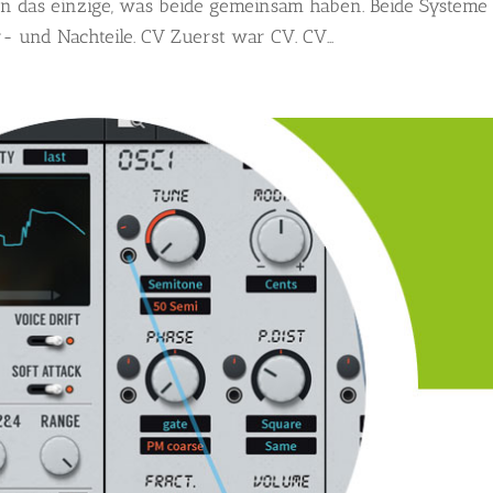
on das einzige, was beide gemeinsam haben. Beide Systeme
- und Nachteile. CV Zuerst war CV. CV...