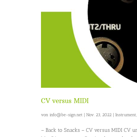
CV versus MIDI
von
info@be-sign.net
|
Nov. 23, 2022
|
Instrument
– Back to Snacks – CV versus MIDI CV u