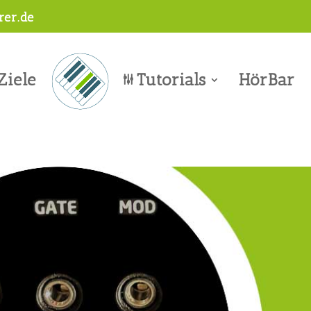
er.de
Ziele
Tutorials
HörBar