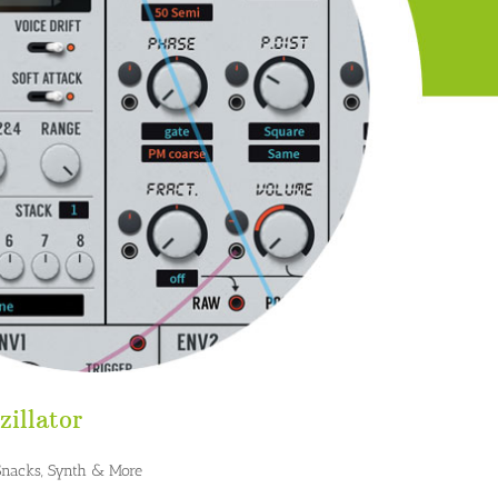
zillator
Snacks
,
Synth & More