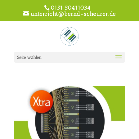
0151 50411034
unterricht@bernd-scheurer.de
Seite wählen