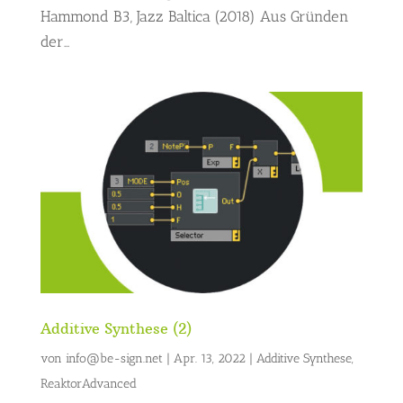
Hammond B3, Jazz Baltica (2018) Aus Gründen
der...
Additive Synthese (2)
von
info@be-sign.net
|
Apr. 13, 2022
|
Additive Synthese
,
ReaktorAdvanced