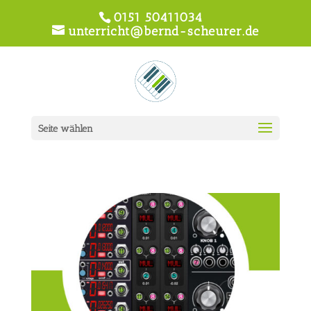
0151 50411034
unterricht@bernd-scheurer.de
Seite wählen