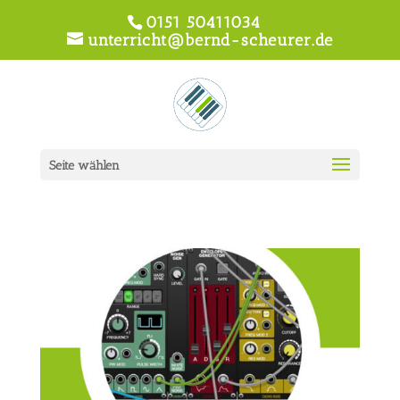
0151 50411034
unterricht@bernd-scheurer.de
Seite wählen