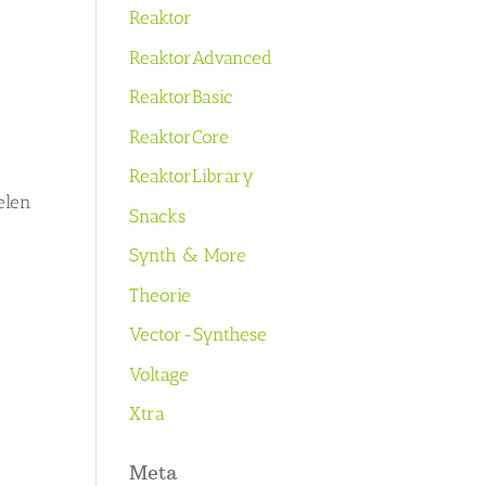
Reaktor
ReaktorAdvanced
ReaktorBasic
ReaktorCore
e
ReaktorLibrary
elen
Snacks
Synth & More
Theorie
Vector-Synthese
Voltage
Xtra
Meta