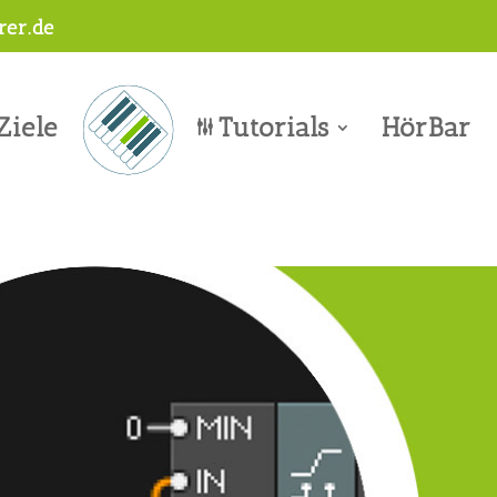
er.de
Ziele
Tutorials
HörBar