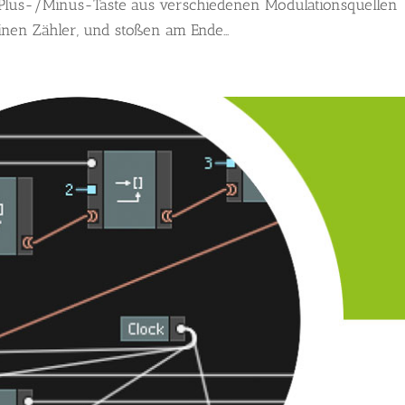
 Plus-/Minus-Taste aus verschiedenen Modulationsquellen
nen Zähler, und stoßen am Ende...