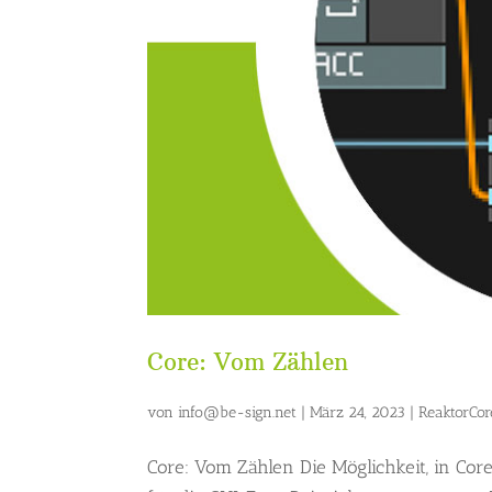
Core: Vom Zählen
von
info@be-sign.net
|
März 24, 2023
|
ReaktorCor
Core: Vom Zählen Die Möglichkeit, in Cor