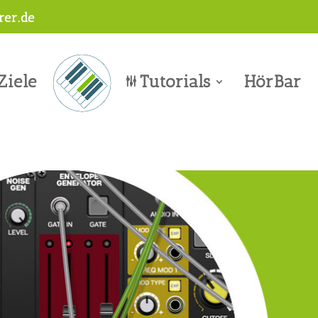
er.de
Ziele
Tutorials
HörBar