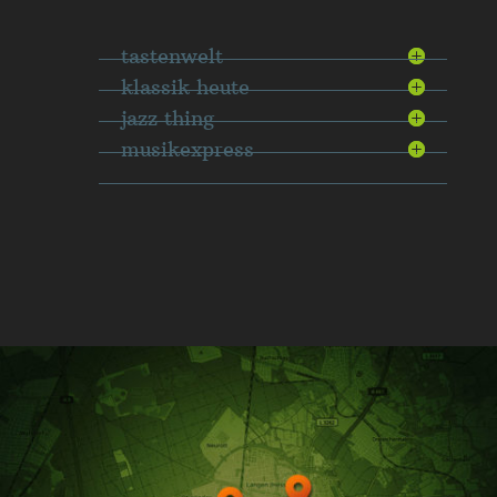
tastenwelt
klassik heute
jazz thing
musikexpress