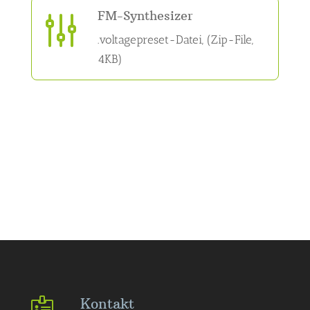
FM-Synthesizer
g
.voltagepreset-Datei, (Zip-File,
4KB)
Kontakt
