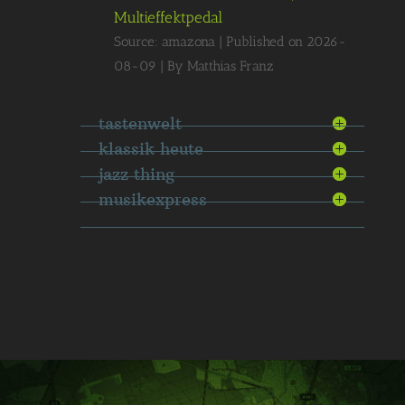
Multieffektpedal
Source: amazona
Published on 2026-
08-09
By Matthias Franz
tastenwelt
klassik heute
jazz thing
musikexpress